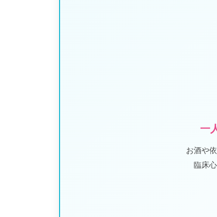
一
お酒や依
臨床心