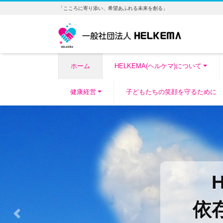
「こころに寄り添い、希望あふれる未来を創る」
ホーム
HELKEMA(ヘルケマ)について
健康経営
子どもたちの笑顔を守るために
依
Previous